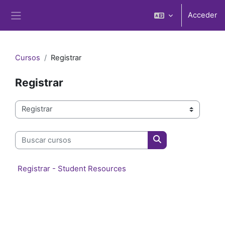
Salta al contenido principal
Acceder
Panel lateral
Cursos
Registrar
Registrar
Categorías
Buscar cursos
Buscar cursos
Registrar - Student Resources